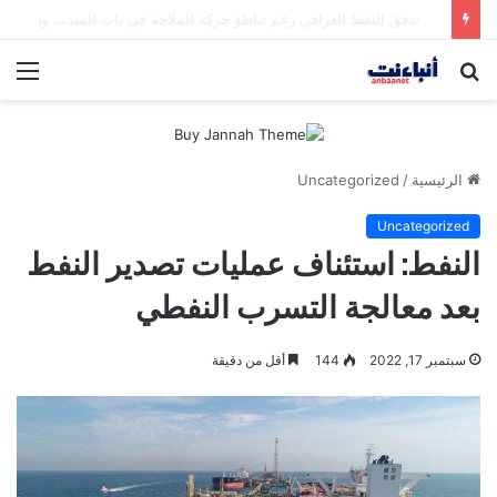
مقتل شخصين وإصابة 5 في إطلاق نار بمهرجان بمدينة سياتل الأميركية
بحث
الق
عن
الرئيسية
/
Uncategorized
Uncategorized
النفط: استئناف عمليات تصدير النفط
بعد معالجة التسرب النفطي
سبتمبر 17, 2022
144
أقل من دقيقة