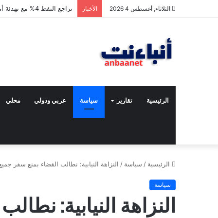
تراجع النفط 4% مع تهدئة أميركية – إيرانية
الثلاثاء, أغسطس 4 2026
الأخبار
الرئيسية
تقارير
سياسة
عربي ودولي
محلي
الرئيسية
/
سياسة
/
النزاهة النيابية: نطالب القضاء بمنع سفر جم
سياسة
النزاهة النيابية: نطال