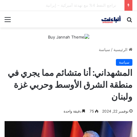
الحرس الثوري يعلن تدمير أهداف عسكرية كويتية وأمريكية بقصف صاروخي
بحث
الق
عن
الرئيسية
/
سياسة
سياسة
المشهداني: أنا متشائم مما يجري في
منطقة الشرق الأوسط وحربي غزة
ولبنان
نوفمبر 22, 2024
75
دقيقة واحدة