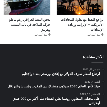
تراجع النفط مع تفاؤل المحادثات
تدفق النفط العراقي رغم تباطؤ
الأمريكية – الإيرانية وزيادة
حركة الملاحة في باب المندب
الإمدادات
وهرمز
منذ أسبوعين
منذ أسبوعين
الأكثر مشاهدة
سبتمبر 11, 2023
ارتفاع اسعار صرف الدولار مع إغلاق بورصتي بغداد والإقليم
أكتوبر 4, 2023
فيفا: كأس العالم 2030 سيكون مشترك بين المغرب وإسبانيا والبرتغال
أغسطس 20, 2023
على مختلف المحاور.. روسيا تعلن القضاء على أكثر من 900 جندي
أوكراني