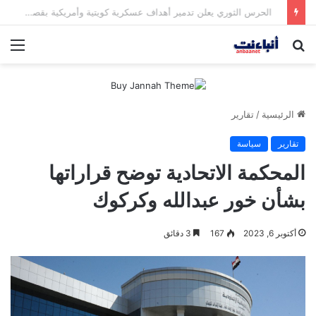
الحرس الثوري يعلن تدمير أهداف عسكرية كويتية وأمريكية بقصف صاروخي
بحث
الق
عن
الرئيسية
/
تقارير
تقارير
سياسة
المحكمة الاتحادية توضح قراراتها
بشأن خور عبدالله وكركوك
أكتوبر 6, 2023
167
3 دقائق