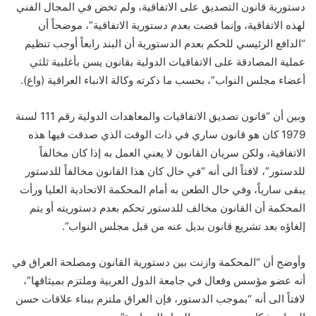
دستورية قانون التصديق على الاتفاقية، ولم تخض في المجال الفني
لهذه الاتفاقية، وإنما قضت بعدم دستورية الاتفاقية”، موضحاً أن
“الدافع الرئيسي للحكم بعدم الدستورية أن البند رابعاً أوجب تنظيم
عملية المصادقة على الاتفاقيات الدولية بقانون يسن بأغلبية ثلثي
أعضاء مجلس النواب”، بحسب ما ذكرته وكالة الانباء العراقية (واع).
وبين أن “قانون تصديق الاتفاقيات والمعاهدات الدولية رقم 111 لسنة
1979 كان هو قانون ساري في ذات الوقت الذي صدقت فيها هذه
الاتفاقية، ولكن سريان القانون لا يعني العمل به إذا كان مخالفاً
للدستور”، لافتاً الى أنه “في حال كان هذا القانون مخالفاً للدستور
يبقى سارياً، وفي حال الطعن به أمام المحكمة الاتحادية العليا ورأت
المحكمة أن القانون مخالف للدستور تحكم بعدم دستوريته أو يتم
إلغاؤه بعد تشريع قانون بديل عنه من قبل مجلس النواب”.
وأوضح أن “المحكمة وازنت بين دستورية القانون ومصلحة العراق في
أنه عضو مؤسس وفعال في جامعة الدول العربية وملتزم بميثاقها”،
لافتاً الى أنه “بموجب الدستور، فإن العراق ملتزم ببناء علاقات حسن