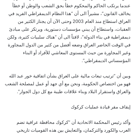
عندما يرتكب الحاكم والمحكوم خطأ بحق الشعب والوطن أو خطأ
يخالف القانون”، مشيراً الى أن “هذا النظام الديمقراطي الفريد في
العراق استطاع منذ العام 2003 وحتى الآن أن يجتاز الكثير من
العقبات، واستطاع أن يبني مؤسسات دستورية، ويرتكز على مبادئ
ديمقراطية في بناء الدولة”، لافتاً الى أن “هناك سلبيات كثيرة، ولكن
في الوقت الحاضر العراق وضعه أفضل من كثير من الدول المجاورة
وغير المجاورة من حيث المستوى المعاشي للأفراد أو البناء
المؤسساتي الديمقراطي”.
وبين أن “ترتيب تبعات مالية على العراق بشأن اتفاقية خور عبد الله
فهو من اختصاص الحكومة، ونحن مع أي جهد أو عمل لمصلحة الشعب
والعراق واستقرار البلاد وبناء علاقات طيبة مع كل دول الجوار”.
إيقاف مقر قيادة عمليات كركوك
وأكد رئيس المحكمة الاتحادية أن “كركوك محافظة عراقية تضم
العرب والكورد والتركمان، والتعايش بين هذه القوميات تاريخي