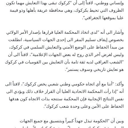
وإنساني ووطني، لافتاً إلى أن “كركوك تبقى بهذا التعايش مهما تكون
الظروف التي تحيط بكركوك، وهي محافظة عريقة بأهلها وذو قيمة
عليا بموقعها الجغرافي”.
وأشار الى أنه “لدى اتخاذ المحكمة العليا قرارها بإصدار الأمر الولائي
بخصوص إيقاف تسليم المقر الى إحدى الجهات السياسية، انطلقت
من مبدأ الحفاظ على الوضع الأمني والتعايش السلمي في كركوك،
وليس لغرض آخر الذي روج له بعض الجهات الإعلامية”، لافتاً الى أن
“الشعب العراقي لديه ثقة تامة بأن التعايش بين القوميات في كركوك
هو تعايش تاريخي وسوف يستمر”.
وأكد: “أننا مع أي اتجاه حكومي وطني شعبي يخص كركوك”، لافتاً الى
أنه “إذا رأت المحكمة الاتحادية العليا أن القرار خلاف ذلك ويؤدي الى
نفس النتائج الإيجابية فإن المحكمة ستتجه بذات الاتجاه كون هدفها
الحفاظ على الأمن وعلى وحدة شعب كركوك”.
وبين أن “الحكومة تبذل جهداً كبيراً وبتنسيق مع جميع الجهات