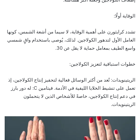
الوقاية أولًا:
تشدد كرايثورن على أهمية الوقاية، لا سيما من أشعة الشمس، كونها
العامل الأول لتدهور الكولاجين. لذلك، يُوصى باستخدام واقٍ شمسي
واسع الطيف بمعامل حماية لا يقل عن 30.
خطوات استباقية لتعزيز الكولاجين:
الريتينويدات: تُعد من أكثر الوسائل فعالية لتحفيز إنتاج الكولاجين، إذ
تعمل على تنشيط الخلايا الليفية في الأدمة. فيتامين C: له دور بارز
في دعم إنتاج الكولاجين، خاصةً للأشخاص الذين لا يتحملون
الريتينويدات.