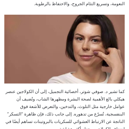
النعومة، وتسريع التئام الجروح، والاحتفاظ بالرطوبة.
كما تشير د. صوفي شوتر، أخصائية التجميل، إلى أن الكولاجين عنصر
هيكلي بالغ الأهمية لصحة البشرة ومظهرها الشاب، وتُضيف أن
عوامل خارجية مثل التلوث، والتدخين، والتعرض للأشعة فوق
البنفسجية، تُسرّع من تدهوره. إلى جانب ذلك، فإن ظاهرة “التسكر”
الناتجة عن الارتباط العشوائي للسكريات بالبروتينات تساهم أيضًا في
إضعاف الكولاجين وجعله أكثر هشاشة.