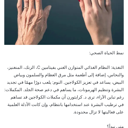
نمط الحياة الصحي:
التغذية: النظام الغذائي المتوازن الغني بفيتامين C، الزنك، المنغنيز،
والنحاس، إضافة إلى أطعمة مثل مرق العظام والسلمون وبياض
البيض، يساعد في تعزيز الكولاجين. النوم: يلعب دورًا مهمًا في تجديد
البشرة وتنظيم الهرمونات، ما يساهم في دعم صحة الجلد. المكملات:
رغم تباين الآراء، ترى د. كرايثورن أن مكملات الكولاجين قد تساهم
في ترطيب البشرة عند استخدامها بانتظام، وإن كانت الأدلة العلمية
على فعاليتها لا تزال محدودة.
متى نبدأ؟