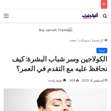
مقتل شخصين وإصابة 5 في إطلاق نار بمهرجان بمدينة سياتل الأميركية
بحث
الق
عن
الرئيسية
/
منوعات
/
صحة
صحة
الكولاجين وسر شباب البشرة: كيف
نحافظ عليه مع التقدم في العمر؟
أغسطس 8, 2025
308
دقيقة واحدة