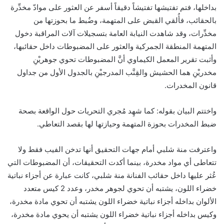
بداخلها، فتم تفتيشها تفتيشاً دقيقاً أسفر عن العثور على موادّ مخدِّرة
بالحقائب، فأُلقي القبض على المتهمة، وضُبط ما بحوزتها من
مخدِّرات، وقد شاهدت النيابة العامة بتسجيلات آلات المراقبة دخول
المتهمة المنطقة الجمركية والعثور على المضبوطات داخل حقائبها،
وأثبت تقرير المعمل الكيماوي أنَّ المضبوطات تحوي جوهريْنِ
مخدريْنِ هما الحشيش والقِنَّب المدرجيْنِ بالجدول الأول من جداول
قانون المخدرات.
واختتم البيان بقوله: كما شهِد مُجري التحريات حول الواقعة بصحة
ضبط المخدرات بحوزة المتهمة وحيازتها لها بقصد التعاطي.
واعترفت منة شلبي أمام جهات التحقيق أنها تدخن الفيب فقط ولا
تتعاطى أي مواد مخدرة، بينما أكدت التحقيقات، أن المضبوطات التي
عُثر عليها داخل حقائب الفنانة منة شلبي، كانت عبارة عن أجزاء نباتية
خضراء اللون، يشتبه أن تحوي لجوهر مخدر، وعدد 2 كيس متعدد
الألوان بداخله أجزاء نباتية خضراء اللون يشتبه أن تحوي مادة مخدرة،
وكيس بداخله أجزاء نباتية خضراء اللون يشتبه أن يحوي مادة مخدرة،