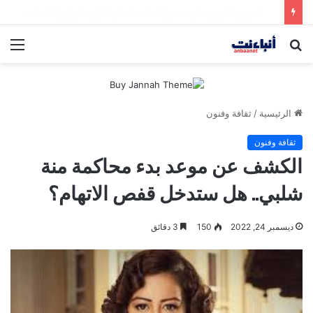
الحرس الثوري يعلن تدمير أهداف عسكرية كويتية وأمريكية بقصف صاروخي
بحث
الق
عن
الرئيسية
/
ثقافة وفنون
ثقافة وفنون
الكشف عن موعد بدء محاكمة منة
شلبي.. هل ستدخل قفص الاتهام؟
ديسمبر 24, 2022
150
3 دقائق