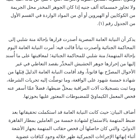
ولا تجاوز خمسمائة ألف جنيه إذا كان الجوهر المخدر محل الجريمة
من الكوكايين أو الهيروين أو أي من المواد الواردة في القسم الأول
من الجدول رقم (١).
يذكر أن النيابة العامة المصرية أصدرت قرارها بإحالة منة شلبي إلى
المحاكمة الجنائية وأصدرت بياناً قالت فيه: أمرت النيابة العامة اليوم
بإحالة المتهمة/ منة شلبي للمحاكمة الجنائية؛ لمعاقبتها على ما أُسند
إليها من إحرازها جوهر الحشيش المخدِّر بقصد التعاطي في غير
الأحوال المصرَّح بها قانوناً، وقد أقامت النيابة العامة الدليلَ قِبَلها من
شهادة خمسة شهود على الواقعة، وما توصلَّت إليه تحريات الشرطة،
وما ثبت بتسجيلات آلات المراقبة بمحلِّ ضبطها، فضلاً عمَّا أسفر عنه
فحص المعمل الكيماويّ للمضبوطات المعثور عليها بحوزتها.
أضاف البيان: حيث كانت النيابة العامة قد استكملت تحقيقاتها بعد
ضبط المتهمة بالاستماع لشهادة خمسة من العاملين بمطار القاهرة
الدوليّ، والتي كان حاصلها أن فحص حقائب المتهمة بجهاز الأشعة
أثناء إنهائها الإجراءات الجمركية ظهر خلاله وجود كثافات عضوية