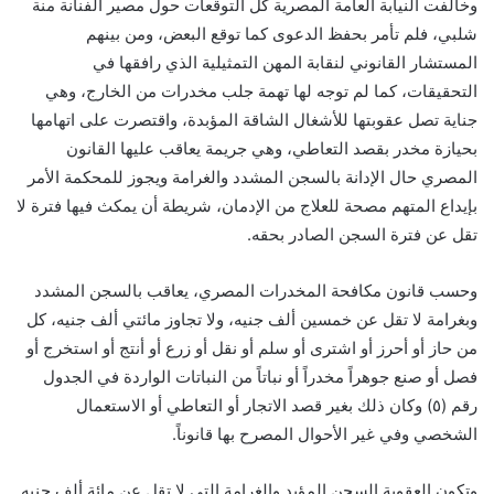
وخالفت النيابة العامة المصرية كل التوقعات حول مصير الفنانة منة
شلبي، فلم تأمر بحفظ الدعوى كما توقع البعض، ومن بينهم
المستشار القانوني لنقابة المهن التمثيلية الذي رافقها في
التحقيقات، كما لم توجه لها تهمة جلب مخدرات من الخارج، وهي
جناية تصل عقوبتها للأشغال الشاقة المؤبدة، واقتصرت على اتهامها
بحيازة مخدر بقصد التعاطي، وهي جريمة يعاقب عليها القانون
المصري حال الإدانة بالسجن المشدد والغرامة ويجوز للمحكمة الأمر
بإيداع المتهم مصحة للعلاج من الإدمان، شريطة أن يمكث فيها فترة لا
تقل عن فترة السجن الصادر بحقه.
وحسب قانون مكافحة المخدرات المصري، يعاقب بالسجن المشدد
وبغرامة لا تقل عن خمسين ألف جنيه، ولا تجاوز مائتي ألف جنيه، كل
من حاز أو أحرز أو اشترى أو سلم أو نقل أو زرع أو أنتج أو استخرج أو
فصل أو صنع جوهراً مخدراً أو نباتاً من النباتات الواردة في الجدول
رقم (٥) وكان ذلك بغير قصد الاتجار أو التعاطي أو الاستعمال
الشخصي وفي غير الأحوال المصرح بها قانوناً.
وتكون العقوبة السجن المؤبد والغرامة التي لا تقل عن مائة ألف جنيه