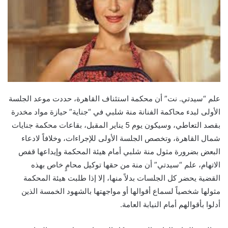
علم “سيدتي. نت” أن محكمة استئناف القاهرة، حددت موعد الجلسة
الأولى لبدء محاكمة الفنانة منة شلبي في “جناية” حيازة مواد مخدرة
بقصد التعاطي، وسيكون يوم 5 يناير المقبل، بقاعات محكمة جنايات
شمال القاهرة، وتخصص الجلسة الأولى للإجراءات، وخلافاً لادعاء
البعض بضرورة مثول منة شلبي أمام هيئة المحكمة وإيداعها قفص
الاتهام، علم “سيدتي” أن منة من حقها توكيل محامٍ خاص بهذه
القضية يحضر كل الجلسات بدلاً منها، إلا إذا طلبت هيئة المحكمة
مثولها شخصياً لسماع أقوالها أو مواجهتها بالشهود الخمسة الذين
أدلوا بأقوالهم أمام النيابة العامة.