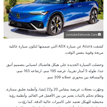
youtube/Edmunds Cars
كشفت Acura عن سيارة ADX التي صممتها لتكون سيارة عائلية
مريحة وقوية بنفس الوقت.
وحصلت السيارة الجديدة على هيكل هاتشباك انسيابي بتصميم أنيق
جدا، طوله 5 أمتار تقريبا، عرضه 195 سم، ارتفاعه 163 سم،
والمسافة بين محوري عجلاته 309 سم.
وجهّزت بعجلات عريضة بمقاس 20 و22 إنشا، وأنظمة تعليق ممتازة،
ونظام تحكم بالثبات يعتبر من بين الأفضل في العالم، وأنظمة رؤية
محيطية للهيكل تعتمد على كاميرات عالية الدقة، كما زوّدت