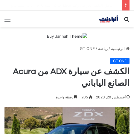
مقتل شخصين وإصابة 5 في إطلاق نار بمهرجان بمدينة سياتل الأميركية
بحث
الق
عن
الرئيسية
/
رياضة
/
GT ONE
GT ONE
الكشف عن سيارة ADX من Acura
الصانع الياباني
أغسطس 20, 2023
205
دقيقة واحدة