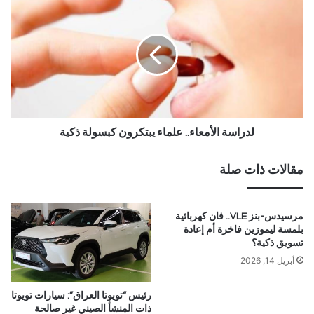
لدراسة الأمعاء.. علماء يبتكرون كبسولة ذكية
مقالات ذات صلة
مرسيدس-بنز VLE.. فان كهربائية
بلمسة ليموزين فاخرة أم إعادة
تسويق ذكية؟
أبريل 14, 2026
رئيس “تويوتا العراق”: سيارات تويوتا
ذات المنشأ الصيني غير صالحة