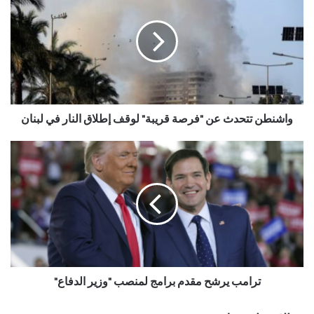
واشنطن تتحدث عن "فرصة قريبة" لوقف إطلاق النار في لبنان
ترامب يرشح مقدم برامج لمنصب "وزير الدفاع"