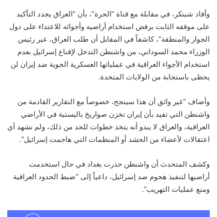
وأفاد شينكر، في مقابلة مع قناة “الحرة”، بأن “العراق يجدد التأكيد
على موقفه الثابت برفض استخدام أراضيه وأجوائه للاعتداء على دول
الجوار والمنطقة”، كاشفاً في المقابل أن طلب العراق، عبر رئيس
الوزراء محمد السوداني، من واشنطن التدخل لإقناع إسرائيل بعدم
استخدام الأجواء العراقية في عملياتها العسكرية الجوية ضد إيران لن
يحظى باستجابة من الولايات المتحدة.
وأضاف “غير واثق أن هذا سينجح، خصوصاً مع التقارير القادمة من
واشنطن التي تفيد بأن إيران تخزن صواريخ باليستية في الأراضي
العراقية، والعراق لا يبدو أنه يتخذ خطوات للحد من ذلك، ولم نشهد أي
اعتقالات لأعضاء من الحشد أو المنظمات التي هاجمت إسرائيل”.
وكشف المتحدث أن واشنطن حذرت بغداد في حال استخدمت
أراضيها لتنفيذ هجوم ضد إسرائيل، داعياً إلى “ضبط الحدود العراقية
ومنع عمليات التهريب”.