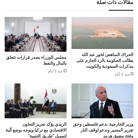
مقالات ذات صلة
الحراك المناهض لخور عبد الله
مجلس الوزراء يصدر قرارات تتعلق
يطالب الحكومة بالرد الحازم على
بالمال والنفط
مذكرات السعودية والكويت
منذ 3 أيام
منذ 3 أيام
وزير الخارجية: ندعم فلسطين وحق
الزيدي يؤكد تعزيز التعاون
تقرير المصير وندعو لوقف النار
الاقتصادي مع تركيا ويوجه بوضع آلية
وفتح مضيق هرمز
لتمويل “طريق التنمية”