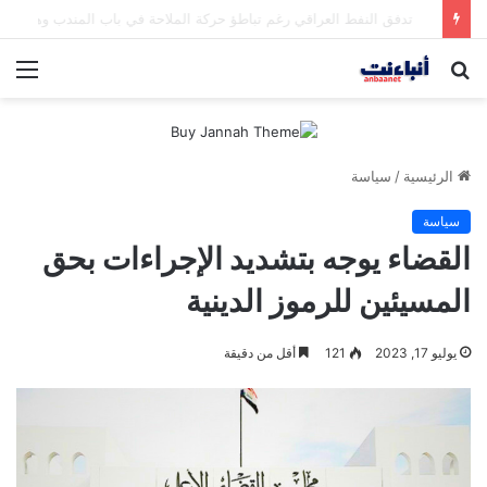
مقتل شخصين وإصابة 5 في إطلاق نار بمهرجان بمدينة سياتل الأميركية
بحث
الق
عن
الرئيسية
/
سياسة
سياسة
القضاء يوجه بتشديد الإجراءات بحق
المسيئين للرموز الدينية
يوليو 17, 2023
121
أقل من دقيقة