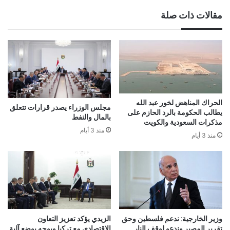
مقالات ذات صلة
الحراك المناهض لخور عبد الله
مجلس الوزراء يصدر قرارات تتعلق
يطالب الحكومة بالرد الحازم على
بالمال والنفط
مذكرات السعودية والكويت
منذ 3 أيام
منذ 3 أيام
وزير الخارجية: ندعم فلسطين وحق
الزيدي يؤكد تعزيز التعاون
تقرير المصير وندعو لوقف النار
الاقتصادي مع تركيا ويوجه بوضع آلية