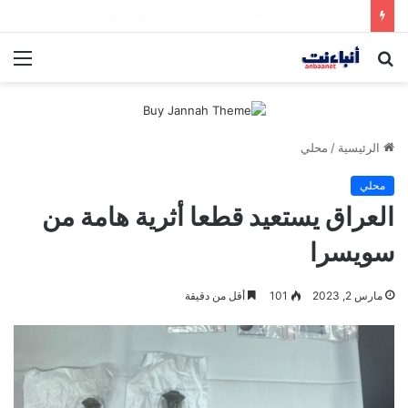
مقتل شخصين وإصابة 5 في إطلاق نار بمهرجان بمدينة سياتل الأميركية
بحث
الق
عن
الرئيسية
/
محلي
محلي
العراق يستعيد قطعا أثرية هامة من
سويسرا
مارس 2, 2023
101
أقل من دقيقة