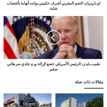
لو باريزيان: النجم المغربي أشرف حكيمي يواجه أتهاما بأغتصاب
شابة
طبيب بايدن: الرئيس الأمريكي خضع لإزالة ورم جلدي سرطاني
صغير
مقالات ذات صلة