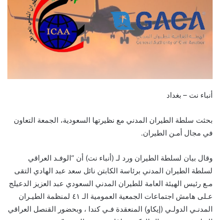
أنباء نت – بغداد
بحثت سلطة الطيران المدني مع نظيرتها السعودية، الجمعة التعاون
في مجال أمـن الطيران.
وقال بيان لسلطة الطيران ورد لـ (أنباء نت) أن “الوفـد العراقي
لسلطة الطيران المدني برئاسة الكابتن نائل سعد عبد الهادي التقى
مـع رئيس الهيئة العامة للطيران المدني السعودي عبد العزيز الدعيلج
عـلى هامش اجتماعات الجمعية العمومية الـ ٤١ لمنظمة الطيـران
المدنـي الدولـي (إيكاو) المنعقدة فـي كندا ، وبحضور القنصل العراقي