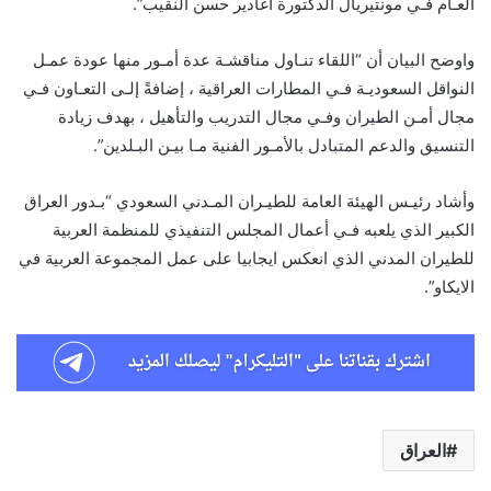
العـام فـي مونتيريال الدكتورة اغادير حسن النقيب”.
واوضح البيان أن “اللقاء تنـاول مناقشـة عدة أمـور منها عودة عمـل
النواقل السعوديـة فـي المطارات العراقية ، إضافةً إلـى التعـاون فـي
مجال أمـن الطيران وفـي مجال التدريب والتأهيل ، بهدف زيادة
التنسيق والدعم المتبادل بالأمـور الفنية مـا بيـن البـلدين”.
وأشاد رئيـس الهيئة العامة للطيـران المـدني السعودي “بـدور العراق
الكبير الذي يلعبه فـي أعمال المجلس التنفيذي للمنظمة العربية
للطيران المدني الذي انعكس ايجابيا على عمل المجموعة العربية في
الايكاو”.
العراق