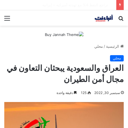
الحرس الثوري يعلن تدمير أهداف عسكرية كويتية وأمريكية بقصف صاروخي
بحث
الق
عن
الرئيسية
/
محلي
محلي
العراق والسعودية يبحثان التعاون في
مجال أمن الطيران
سبتمبر 30, 2022
125
دقيقة واحدة