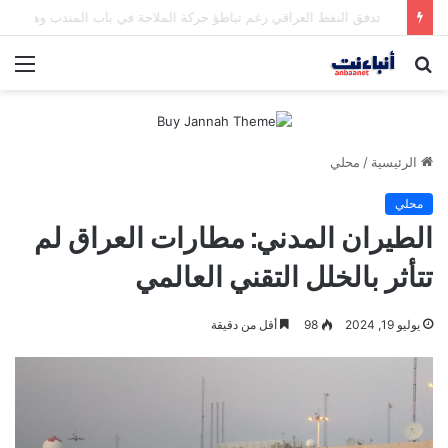
مقتل شخصين وإصابة 5 في إطلاق نار بمهرجان بمدينة سياتل الأميركية
بحث
الق
عن
الرئيسية
/
محلي
محلي
الطيران المدني: مطارات العراق لم
تتأثر بالخلل التقني العالمي
يوليو 19, 2024
98
أقل من دقيقة