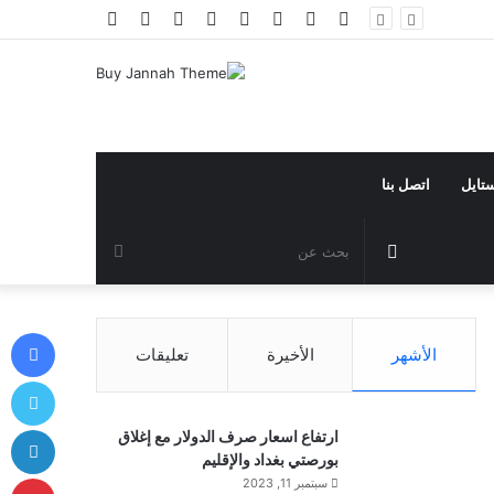
فيسبوك
تويتر
يوتيوب
انستقرام
تيلقرام
تسجيل
مقال
إضافة
الدخول
عشوائي
عمود
جانبي
ستايل
اتصل بنا
مقال
بحث
عشوائي
عن
في
الأشهر
الأخيرة
تعليقات
توي
لي
ارتفاع اسعار صرف الدولار مع إغلاق
بورصتي بغداد والإقليم
بي
سبتمبر 11, 2023