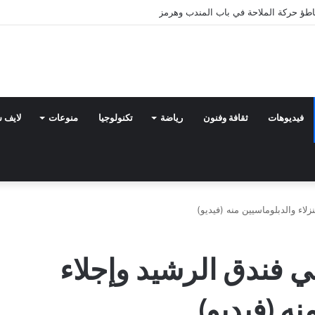
اطؤ حركة الملاحة في باب المندب وهرمز
فيديوهات
ثقافة وفنون
رياضة
تكنولوجيا
منوعات
لايف 
اء والدبلوماسيين منه (فيديو)
 فندق الرشيد وإجلاء
نه (فيديو)