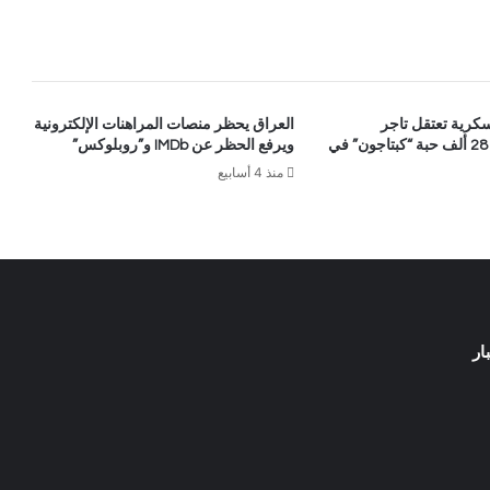
سكرية تعتقل تاجر
العراق يحظر منصات المراهنات الإلكترونية
مخدرات بحوزته 28 ألف حبة “كبتاجون” في
ويرفع الحظر عن IMDb و”روبلوكس”
منذ 4 أسابيع
ار