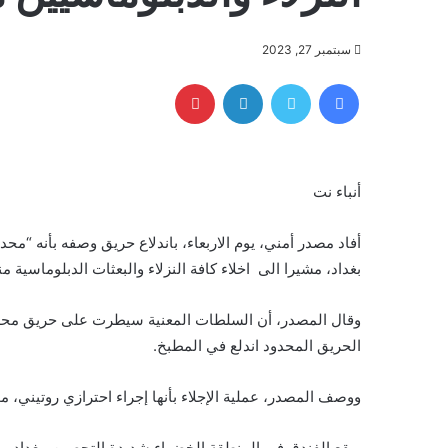
سبتمبر 27, 2023
فيسبوك
تويتر
لينكدإن
بينتيريست
أنباء نت
أفاد مصدر أمني، يوم الاربعاء، باندلاع حريق وصفه بأنه “
بغداد، مشيرا الى اخلاء كافة النزلاء والبعثات الدبلوماسية من
وقال المصدر، أن السلطات المعنية سيطرت على حريق محدود 
الحريق المحدود اندلع في المطبخ.
ووصف المصدر، عملية الإجلاء بأنها إجراء احترازي روتيني، مؤك
ويقع الفندق في المنطقة الخضراء شديدة التحصين ببغداد، وا