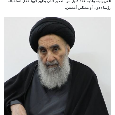
تلفزيونية، ولديه عدد قليل من الصور التي يظهر فيها ‏خلال استقباله
رؤساء دول أو ممثلين أمميين.‏