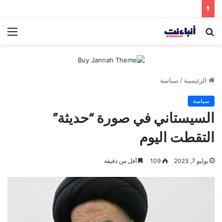
مقتل شخصين وإصابة 5 في إطلاق نار بمهرجان بمدينة سياتل الأميركية
بحث
الق
عن
الرئيسية
/
سياسة
سياسة
السيستاني في صورة “حديثة”
التقطت اليوم
يوليو 7, 2023
109
أقل من دقيقة