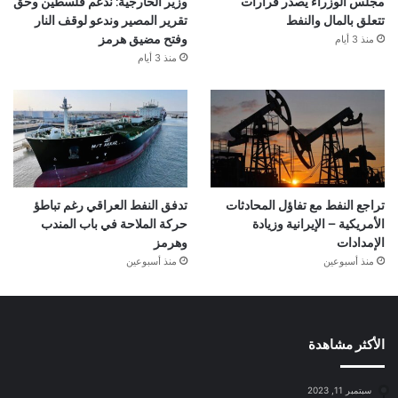
مجلس الوزراء يصدر قرارات
وزير الخارجية: ندعم فلسطين وحق
تتعلق بالمال والنفط
تقرير المصير وندعو لوقف النار
منذ 3 أيام
وفتح مضيق هرمز
منذ 3 أيام
تراجع النفط مع تفاؤل المحادثات
تدفق النفط العراقي رغم تباطؤ
الأمريكية – الإيرانية وزيادة
حركة الملاحة في باب المندب
الإمدادات
وهرمز
منذ أسبوعين
منذ أسبوعين
الأكثر مشاهدة
سبتمبر 11, 2023