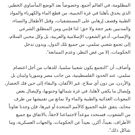
المظلومة، في العالم أجمع، وخصوصاً بعد الوضع المأساوي الخطير،
الذي يحدق بأهلنا في غزة الحبيبة، من قطع الماء والكهرباء والمواد
الطبية وقصف إرهابي على المستشفيات، وقتل الأطفال والنساء،
والمدنيين بغير حجة ولا حق؛ لذا فإنني ومن المنطلق الشرعي
والإنساني، أدعو الشعوب الإسلامية والعربية، بل وكل محبي السلام،
إلى تجمع شعبي سلمي، من جميع تلك الدول، وبدون تدخل
الحكومات، إلا من غض النظر، وعدم الممانعة”.
وأضاف، أن “التجمع يكون شعبيا سلميا، للذهاب من أجل اعتصام
سلمي، عند الحدود الفلسطينية، من جانب مصر وسوريا ولبنان بل
والأردن، من دون أي سلاح، غير الأكفان، والبقاء إلى حين فك الحصار،
وإيصال ما يكفي لأهلنا، في غزة شمالها وجنوبها، ولإيصال بعض
المعونات الغذائية والطبية والماء ولا نمانع من تفتيشها من طرف
محايد، يتفق عليه الجميع كالأمم المتحدة أو غيرها، فإن وجدنا تعاوناً
من الشعوب، فسنحدد موعداً لاجتماعنا لاحقاً، بالاتفاق مع جميع
الأطراف، بعيداً، أكرر، بعيداً عن الحكومات، والجهات العسكرية، وما
شاكل ذلك”.