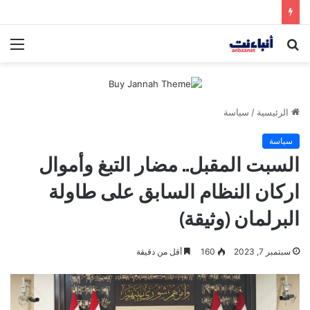
مقتل شخصين وإصابة 5 في إطلاق نار بمهرجان بمدينة سياتل الأميركية
بحث
الق
عن
الرئيسية
/
سياسة
سياسة
السبت المقبل.. مضار التبغ وأموال
اركان النظام السابق على طاولة
البرلمان (وثيقة)
سبتمبر 7, 2023
160
أقل من دقيقة