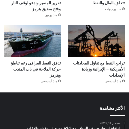
تتعلق بالمال والنفط
تقرير المصير وندعو لوقف النار
منذ يوم واحد
وفتح مضيق هرمز
منذ يومين
تراجع النفط مع تفاؤل المحادثات
تدفق النفط العراقي رغم تباطؤ
الأمريكية – الإيرانية وزيادة
حركة الملاحة في باب المندب
الإمدادات
وهرمز
منذ أسبوعين
منذ أسبوعين
الأكثر مشاهدة
سبتمبر 11, 2023
ارتفاع اسعار صرف الدولار مع إغلاق بورصتي بغداد والإقليم