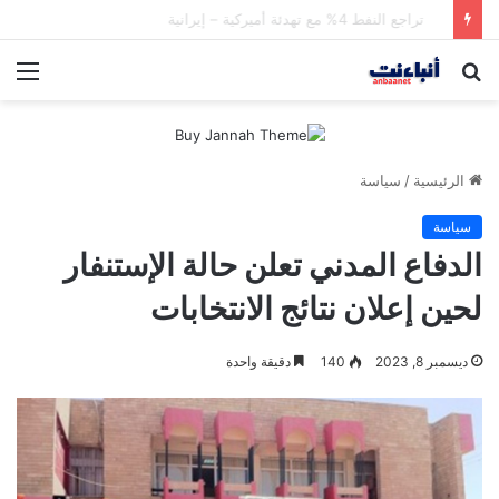
الحرس الثوري يعلن تدمير أهداف عسكرية كويتية وأمريكية بقصف صاروخي
بحث
الق
عن
الرئيسية
/
سياسة
سياسة
الدفاع المدني تعلن حالة الإستنفار
لحين إعلان نتائج الانتخابات
ديسمبر 8, 2023
140
دقيقة واحدة