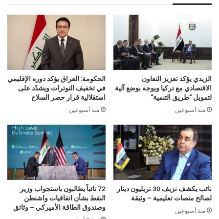
الزيدي يؤكد تعزيز التعاون
الحكومة: العراق يؤكد دوره الإقليمي
الاقتصادي مع تركيا ويوجه بوضع آلية
في تخفيف التوترات ويشدّد على
لتمويل “طريق التنمية”
استقلالية قرار حصر السلاح
منذ أسبوعين
منذ أسبوعين
نائب يكشف نزيف 30 تريليون دينار
72 نائباً يطالبون باستجواب وزير
لصالح منصات تعليمية – وثيقة
النفط بشأن اتفاقيات واشنطن
وصندوق الطاقة الأميركي – وثائق
منذ أسبوعين