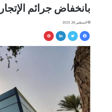
بانخفاض جرائم الإتجار
أغسطس 26, 2023
فيسبوك
تويتر
لينكدإن
بينتيريست