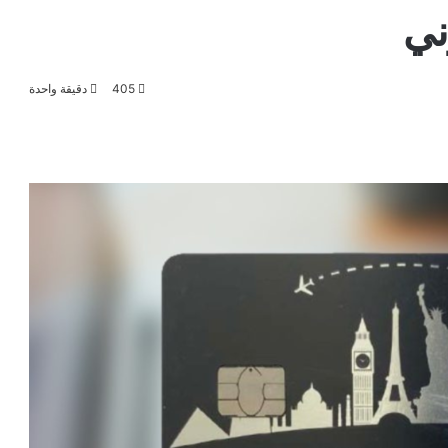
ني
405
دقيقة واحدة