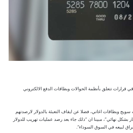
قي قرارات تتعلق بأنظمة الحوالات وبطاقات الدفع الالكتروني
سويج وبطاقات اغاتي، فضلا عن ايقاف التعبئة بالدولار لارصدتهم
ة التي كانت تتم بسعر الصرف الرسمي وهو 1320 دينار بشكل نهائي”، مبينا ان “ذلك جاء بعد رصد عمليات تهريب للدولار
راق لبيعه في السوق السوداء”.