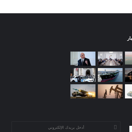
ار
أدخل
بريدك