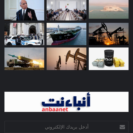
أدخل
بريدك