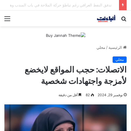
مقتل شخصين وإصابة 5 في إطلاق نار بمهرجان بمدينة سياتل الأميركية
بحث
الق
عن
الرئيسية
/
محلي
محلي
الاتصلات: حجب المواقع لايخضع
لأمزجة واجتهادات شخصية
نوفمبر 29, 2024
82
أقل من دقيقة