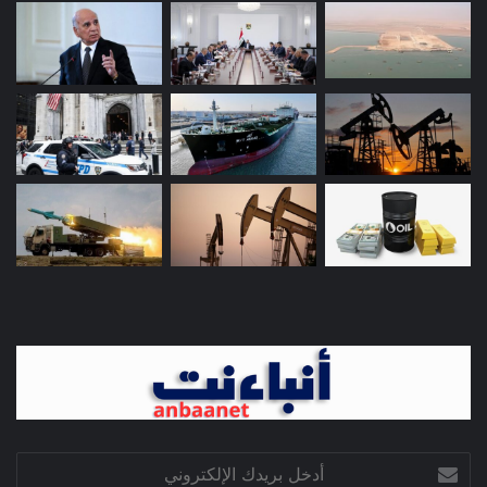
أدخل
بريدك