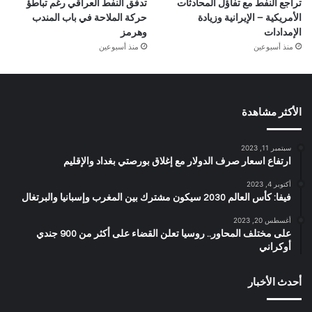
تراجع النفط مع تفاؤل المحادثات
تدفق النفط العراقي رغم تباطؤ
الأمريكية – الإيرانية وزيادة
حركة الملاحة في باب المندب
الإمدادات
وهرمز
منذ أسبوعين
منذ أسبوعين
الأكثر مشاهدة
سبتمبر 11, 2023
ارتفاع اسعار صرف الدولار مع إغلاق بورصتي بغداد والإقليم
أكتوبر 4, 2023
فيفا: كأس العالم 2030 سيكون مشترك بين المغرب وإسبانيا والبرتغال
أغسطس 20, 2023
على مختلف المحاور.. روسيا تعلن القضاء على أكثر من 900 جندي
أوكراني
أحدث الأخبار