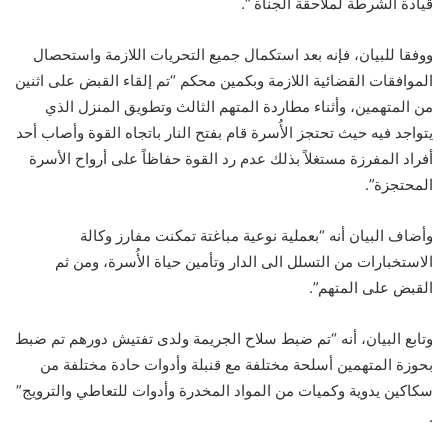
قيادة ‏الشرطة لملاحقة الجناة “.‏
ووفقا للبيان، فإنه بعد استكمال جميع التحريات اللازمة ‏واستحصال
الموافقات القضائية اللازمة وبكمين محكم “تم ‏إلقاء القبض على اثنين
من المتهمين، وأثناء مطاردة المتهم ‏الثالث وتطويق المنزل الذي
يتواجد فيه حيث تحتجز الأُسرة ‏قام بفتح النار باتجاه القوة وأصاب أحد
أفراد المفرزة مستغلاً ‏بذلك عدم رد القوة حفاظاً على أرواح الأسرة
المحتجزة”.‏
وأضاف البيان أنه “بعملية نوعية مباغتة تمكنت مفارز وكالة
‏الاستخبارات من التسلل الى الدار وتأمين حياة الأُسرة، ومن ‏ثم
القبض على المتهم”.‏
وتابع البيان، أنه “تم ضبط سلاح الجريمة ولدى تفتيش دورهم ‏تم ضبط
بحوزة المتهمين أسلحة مختلفة مع قنبلة وأدوات حادة ‏مختلفة من
سكاكين يدوية وكميات من المواد المخدرة وأدوات ‏للتعاطي والترويج”
.‏