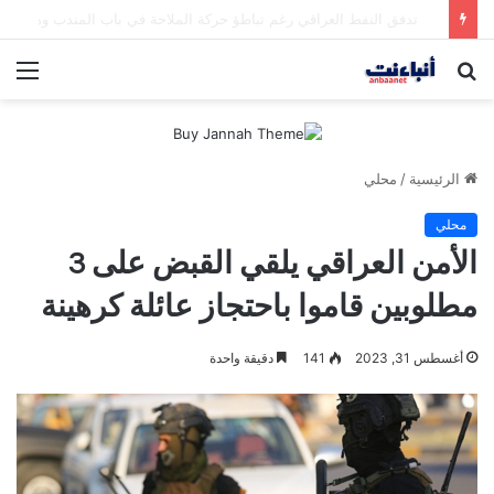
مقتل شخصين وإصابة 5 في إطلاق نار بمهرجان بمدينة سياتل الأميركية
بحث
الق
عن
الرئيسية
/
محلي
محلي
الأمن العراقي يلقي القبض على 3
مطلوبين قاموا باحتجاز عائلة كرهينة
أغسطس 31, 2023
141
دقيقة واحدة