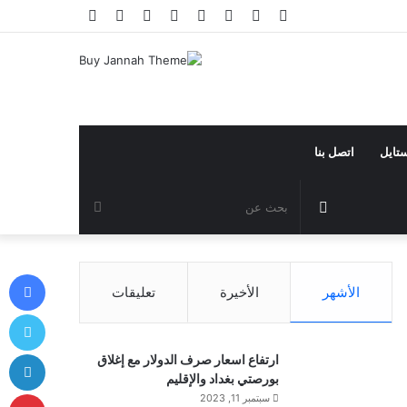
فيسبوك
تويتر
يوتيوب
انستقرام
تيلقرام
تسجيل
مقال
إضافة
الدخول
عشوائي
عمود
جانبي
ستايل
اتصل بنا
مقال
بحث
عشوائي
عن
في
الأشهر
الأخيرة
تعليقات
توي
لي
ارتفاع اسعار صرف الدولار مع إغلاق
بورصتي بغداد والإقليم
بي
سبتمبر 11, 2023