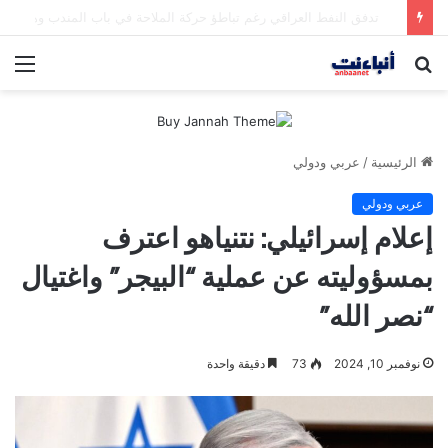
مقتل شخصين وإصابة 5 في إطلاق نار بمهرجان بمدينة سياتل الأميركية
بحث
الق
عن
الرئيسية
/
عربي ودولي
عربي ودولي
إعلام إسرائيلي: نتنياهو اعترف
بمسؤوليته عن عملية “البيجر” واغتيال
“نصر الله”
نوفمبر 10, 2024
73
دقيقة واحدة