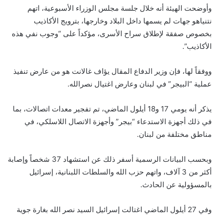
وأوضحت الهيئة أنه خلال جلسة مجلس الوزراء الأسبوعية، اتهم
نتنياهو جهات لم يسمها داخل البلاد وخارجها، بترويج الأكاذيب
بخصوص صفقة لإطلاق سراح الأسرى، مؤكداً على “وجوب نفي هذه
الأكاذيب”.
ووفقاً لها، فإن وزير الدفاع المقال يؤاف غالانت هو من عارض تنفيذ
عملية “البيجر” في لبنان وعارض اغتيال نصرالله.
يذكر أنه يومي 17 و18 أيلول الماضي، تم تفجير معدات اتصالات، بما
في ذلك أجهزة الاستدعاء “بيجر” وأجهزة الاتصال اللاسلكي، في
مناطق مختلفة من لبنان.
وبحسب البيانات الرسمية أسفر ذلك عن استشهاد 37 شخصاً وإصابة
أكثر من 3 آلاف، واتهم حزب الله والسلطات اللبنانية، إسرائيل
بالمسؤولية عن الحادث.
وفي 27 أيلول الماضي اغتالت إسرائيل السيد نصر الله بغارة جوية