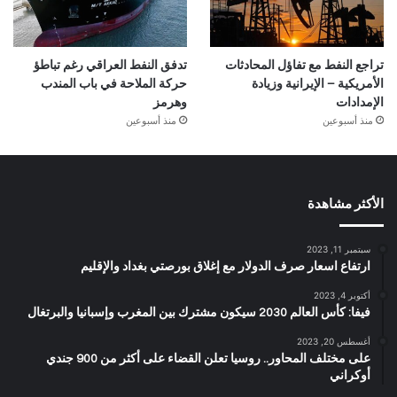
تراجع النفط مع تفاؤل المحادثات
تدفق النفط العراقي رغم تباطؤ
الأمريكية – الإيرانية وزيادة
حركة الملاحة في باب المندب
الإمدادات
وهرمز
منذ أسبوعين
منذ أسبوعين
الأكثر مشاهدة
سبتمبر 11, 2023
ارتفاع اسعار صرف الدولار مع إغلاق بورصتي بغداد والإقليم
أكتوبر 4, 2023
فيفا: كأس العالم 2030 سيكون مشترك بين المغرب وإسبانيا والبرتغال
أغسطس 20, 2023
على مختلف المحاور.. روسيا تعلن القضاء على أكثر من 900 جندي
أوكراني