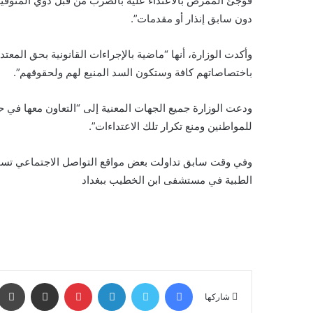
فوجئ الممرض بالاعتداء عليه بالضرب من قبل ذوي المتوفية 
دون سابق إنذار أو مقدمات”.
وأكدت الوزارة، أنها “ماضية بالإجراءات القانونية بحق المعتد
باختصاصاتهم كافة وستكون السد المنيع لهم ولحقوقهم”.
ودعت الوزارة جميع الجهات المعنية إلى “التعاون معها في حم
للمواطنين ومنع تكرار تلك الاعتداءات”.
وفي وقت سابق تداولت بعض مواقع التواصل الاجتماعي تسجيل
الطبية في مستشفى ابن الخطيب ببغداد
فيسبوك
تويتر
لينكدإن
بينتيريست
مشاركة عبر البريد
شاركها