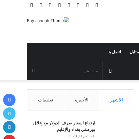
فيسبوك
تويتر
يوتيوب
انستقرام
تيلقرام
تسجيل
مقال
إضافة
الدخول
عشوائي
عمود
جانبي
ستايل
اتصل بنا
مقال
بحث
عشوائي
عن
في
الأشهر
الأخيرة
تعليقات
توي
لي
ارتفاع اسعار صرف الدولار مع إغلاق
بورصتي بغداد والإقليم
بي
سبتمبر 11, 2023